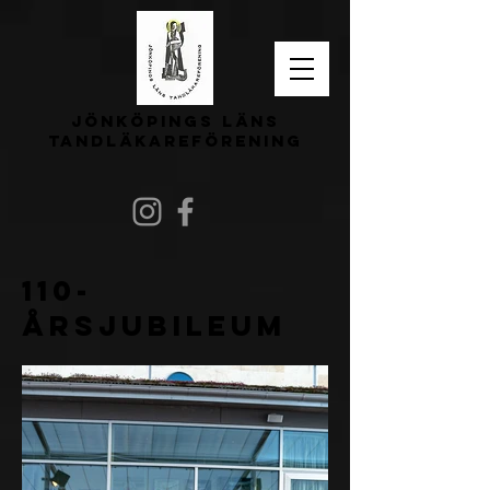
Jönköpings läns
tandläkareförening
110-
årsjubileum