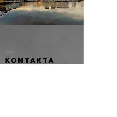
Kontakta
oss
Du når styrelsen genom
kontaktformuläret här intill eller
så mejlar du:
jlt.webb@gmail.com