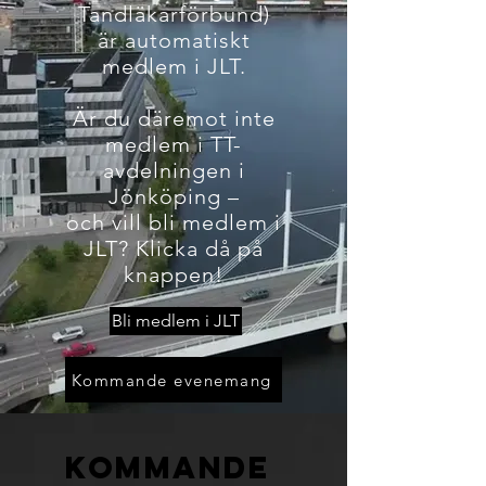
Tandläkarförbund)
är automatiskt
medlem i JLT.
Är du däremot inte
medlem i TT-
avdelningen i
Jönköping –
och vill bli medlem i
JLT? Klicka då på
knappen!
Bli medlem i JLT
Kommande evenemang
Kommande