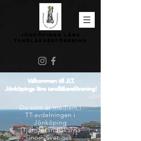
Jönköpings läns
tandläkareförening
Välkommen till JLT,
Jönköpings läns tandläkareförening!
Du som är medlem i
TT-avdelningen i
Jönköping
(Tjänstetandläkarna
inom Sveriges