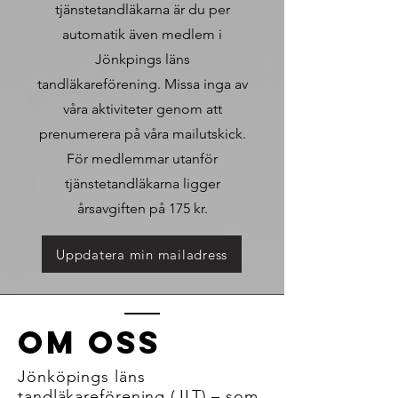
tjänstetandläkarna är du per
automatik även medlem i
Jönkpings läns
tandläkareförening. Missa inga av
våra aktiviteter genom att
prenumerera på våra mailutskick.
För medlemmar utanför
tjänstetandläkarna ligger
årsavgiften på 175 kr.
Uppdatera min mailadress
OM OSS
Jönköpings läns
tandläkareförening (JLT) – som